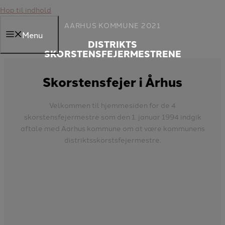
Hop til indhold
AARHUS KOMMUNE 2021
Menu
DISTRIKTS
SKORSTENSFEJERMESTRENE
Skorstensfejer i Århus
Velkommen til hjemmesiden for de 4
skorstensfejermestre som den 1. januar 1994 indgik
aftale med Aarhus kommune om at være kommunens
distriktsskorstsfejermestre.