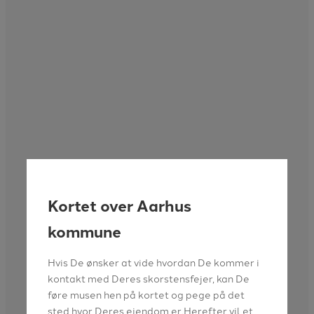
Kortet over Aarhus
kommune
Hvis De ønsker at vide hvordan De kommer i
kontakt med Deres skorstensfejer, kan De
føre musen hen på kortet og pege på det
sted hvor Deres ejendom er.Herefter vil et