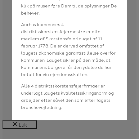
klik på musen føre Dem til de oplysninger De
behøver.
Aarhus kommunes 4
distriktsskorstensfejermestre er alle
medlem af Skorstensfejerlauget af 11.
februar 1778. De er derved omfattet af
laugets økonomiske garantistillelse overfor
kommunen. Lauget sikrer på den måde, at
kommunens borgere får den ydelse de har
betalt for via ejendomsskatten.
Alle 4 distriktsskorstensfejerfirmaer er
underlagt laugets kvalitetssikringsnorm og
arbejder efter såvel den som efter fagets
branchevejledning.
Luk